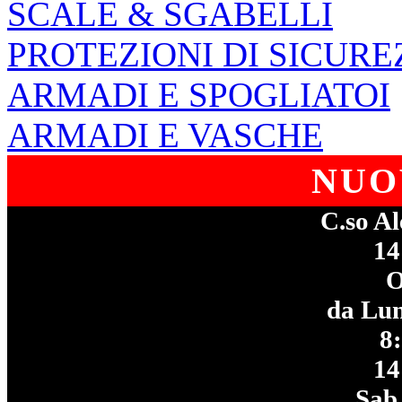
SCALE & SGABELLI
PROTEZIONI DI SICURE
ARMADI E SPOGLIATOI
ARMADI E VASCHE
NUO
C.so Al
14
da Lun
8
14
Sab