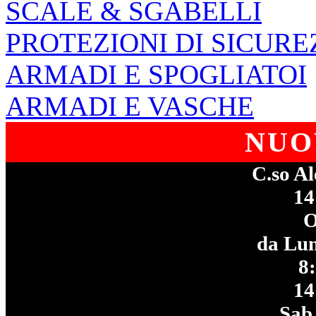
SCALE & SGABELLI
PROTEZIONI DI SICURE
ARMADI E SPOGLIATOI
ARMADI E VASCHE
NUO
C.so Al
14
da Lun
8
14
Sab