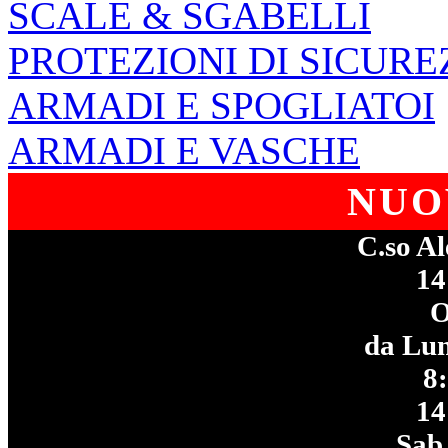
SCALE & SGABELLI
PROTEZIONI DI SICURE
ARMADI E SPOGLIATOI
ARMADI E VASCHE
NUO
C.so Al
14
da Lun
8
14
Sab