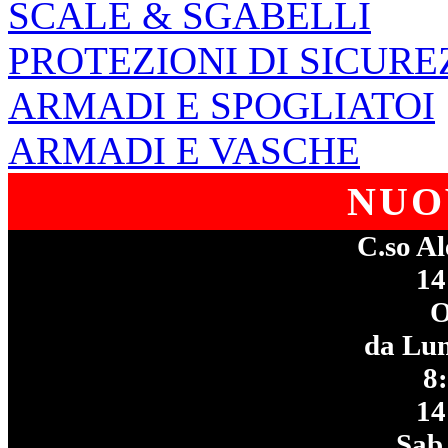
SCALE & SGABELLI
PROTEZIONI DI SICURE
ARMADI E SPOGLIATOI
ARMADI E VASCHE
NUO
C.so Al
14
da Lun
8
14
Sab